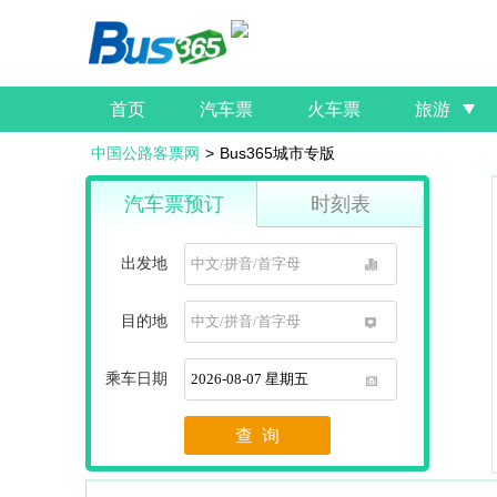
首页
汽车票
火车票
旅游
中国公路客票网
>
Bus365城市专版
汽车票预订
时刻表
出发地
1
目的地
1
乘车日期
1
查 询