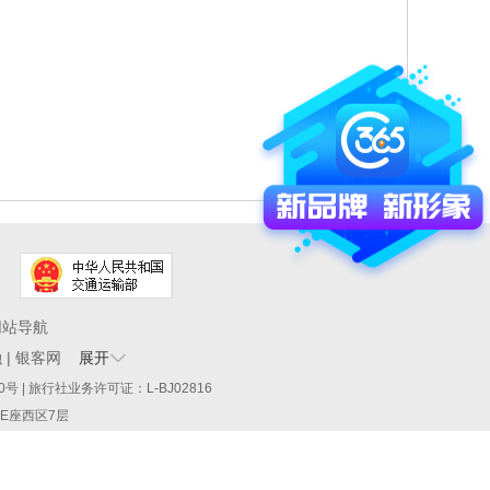
网站导航
融
|
银客网
展开
60290号 | 旅行社业务许可证：L-BJ02816
厦E座西区7层