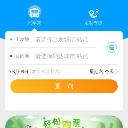
汽车票
定制专线
请选择出发城市/站点
出发地
请选择到达城市/站点
目的地
08月08日
(农历六月廿六)
星期六
今天
查 询