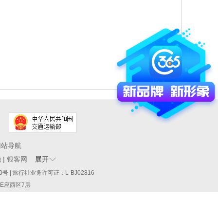
网站导航
融
|
银客网
展开
60290号 | 旅行社业务许可证：L-BJ02816
厦E座西区7层