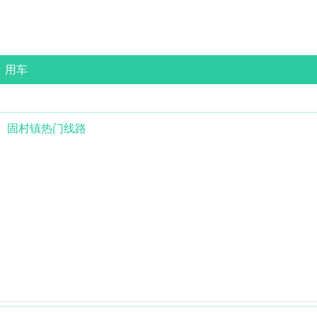
用车
固村镇
热门线路