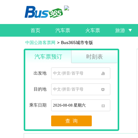
首页
汽车票
火车票
旅游
中国公路客票网
>
Bus365城市专版
汽车票预订
时刻表
出发地
1
目的地
1
乘车日期
1
查 询