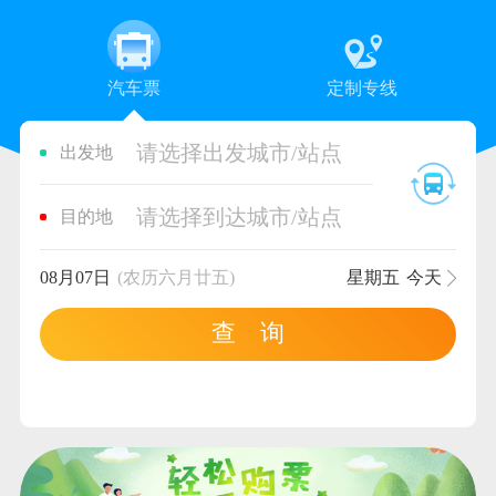
汽车票
定制专线
请选择出发城市/站点
出发地
请选择到达城市/站点
目的地
08月07日
(农历六月廿五)
星期五
今天
查 询