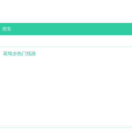
用车
葛坳乡
热门线路