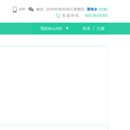
APP
微信
2026年08月06日
星期四
葛坳乡
[切换]
客服热线：
400-08-84365
我的Bus365
登录
注册
尊敬的会员