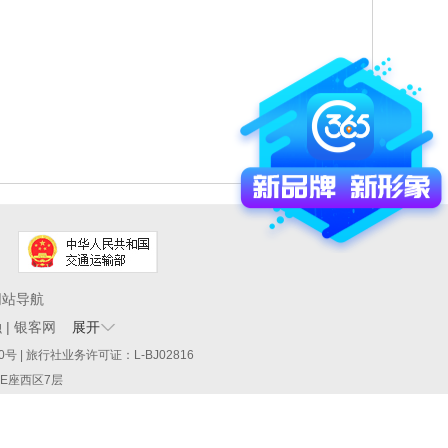
网站导航
融
|
银客网
展开
60290号 | 旅行社业务许可证：L-BJ02816
厦E座西区7层