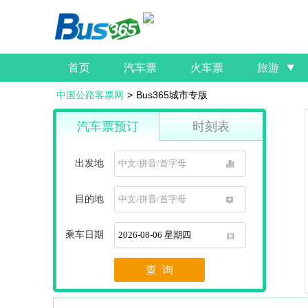
首页
汽车票
火车票
旅游
中国公路客票网
>
Bus365城市专版
汽车票预订
时刻表
出发地
1
目的地
1
乘车日期
1
查 询