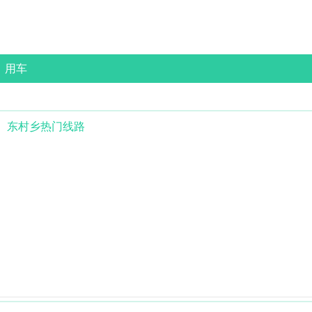
用车
东村乡
热门线路