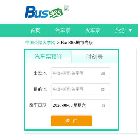
首页
汽车票
火车票
旅游
中国公路客票网
>
Bus365城市专版
汽车票预订
时刻表
出发地
1
目的地
1
乘车日期
1
查 询