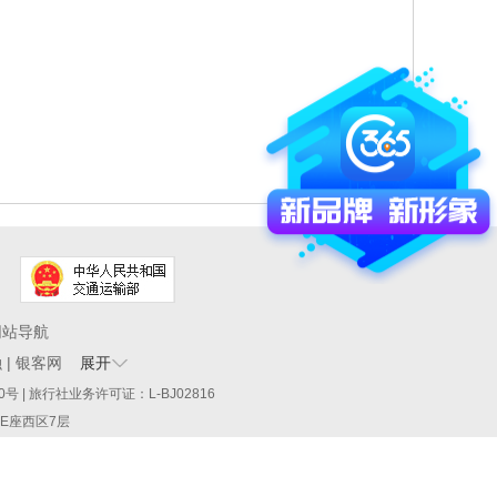
网站导航
融
|
银客网
展开
60290号 | 旅行社业务许可证：L-BJ02816
厦E座西区7层