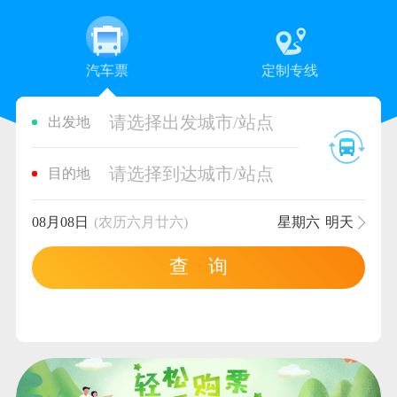
汽车票
定制专线
请选择出发城市/站点
出发地
请选择到达城市/站点
目的地
08月08日
(农历六月廿六)
星期六
明天
查 询