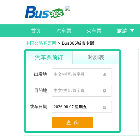
首页
汽车票
火车票
旅游
中国公路客票网
>
Bus365城市专版
汽车票预订
时刻表
出发地
1
目的地
1
乘车日期
1
查 询