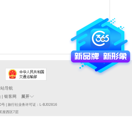
网站导航
融
|
银客网
展开
60290号 | 旅行社业务许可证：L-BJ02816
厦E座西区7层