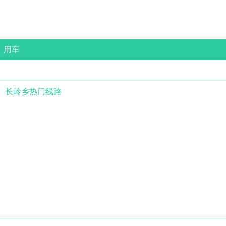
用车
长岭乡
热门线路