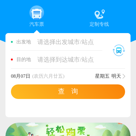
汽车票
定制专线
请选择出发城市/站点
出发地
请选择到达城市/站点
目的地
08月07日
(农历六月廿五)
星期五
明天
查 询