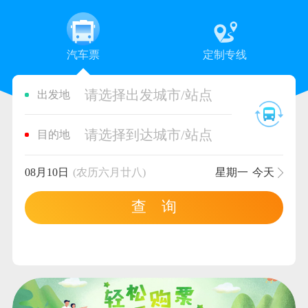
汽车票
定制专线
请选择出发城市/站点
出发地
请选择到达城市/站点
目的地
08月10日
(农历六月廿八)
星期一
今天
查 询