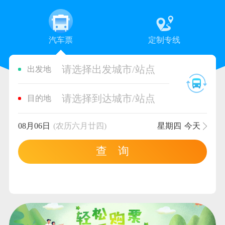
汽车票
定制专线
请选择出发城市/站点
出发地
请选择到达城市/站点
目的地
08月06日
(农历六月廿四)
星期四
今天
查 询