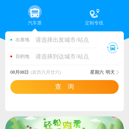
汽车票
定制专线
请选择出发城市/站点
出发地
请选择到达城市/站点
目的地
08月08日
(农历六月廿六)
星期六
明天
查 询