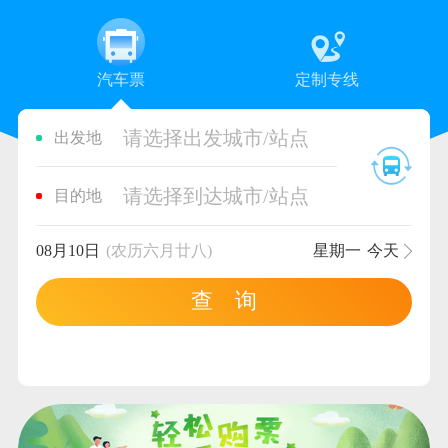
汽车票
定制专线
请选择出发城市/站点
出发地
请选择到达城市/站点
目的地
08月10日
(农历六月廿八)
星期一
今天
查 询