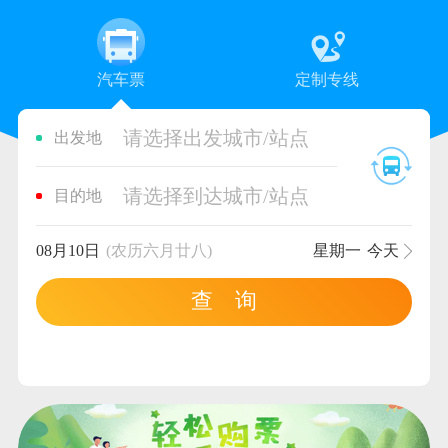
汽车票
定制专线
请选择出发城市/站点
出发地
请选择到达城市/站点
目的地
08月10日
(农历六月廿八)
星期一
今天
查 询