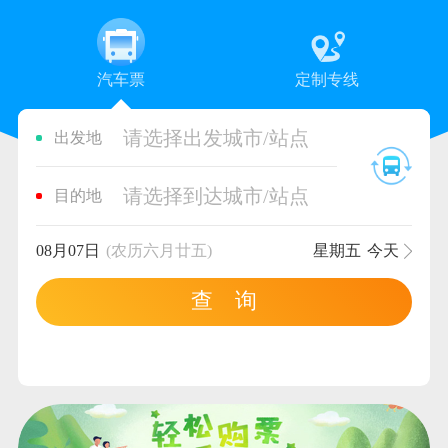
汽车票
定制专线
请选择出发城市/站点
出发地
请选择到达城市/站点
目的地
08月07日
(农历六月廿五)
星期五
今天
查 询