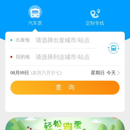
汽车票
定制专线
请选择出发城市/站点
出发地
请选择到达城市/站点
目的地
08月09日
(农历六月廿七)
星期日
今天
查 询