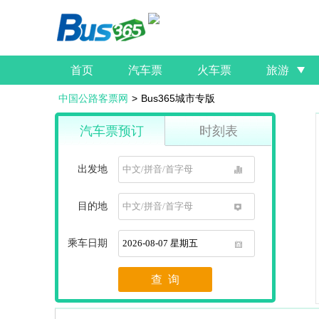
首页
汽车票
火车票
旅游
中国公路客票网
>
Bus365城市专版
汽车票预订
时刻表
出发地
1
目的地
1
乘车日期
1
查 询