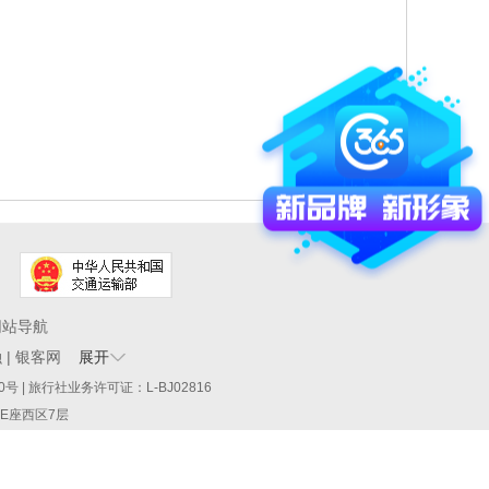
网站导航
融
|
银客网
展开
60290号 | 旅行社业务许可证：L-BJ02816
厦E座西区7层