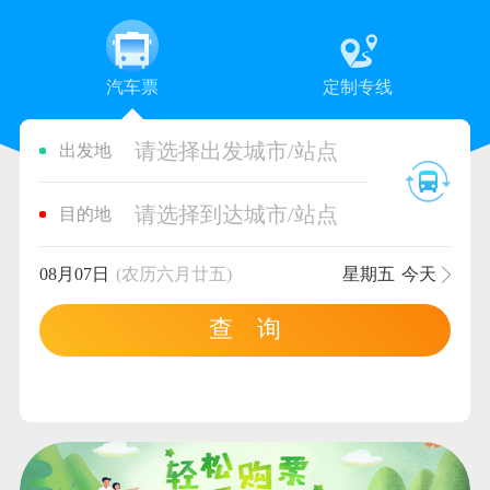
汽车票
定制专线
请选择出发城市/站点
出发地
请选择到达城市/站点
目的地
08月07日
(农历六月廿五)
星期五
今天
查 询