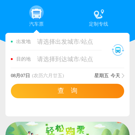
汽车票
定制专线
请选择出发城市/站点
出发地
请选择到达城市/站点
目的地
08月07日
(农历六月廿五)
星期五
今天
查 询