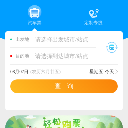
汽车票
定制专线
请选择出发城市/站点
出发地
请选择到达城市/站点
目的地
08月07日
(农历六月廿五)
星期五
今天
查 询