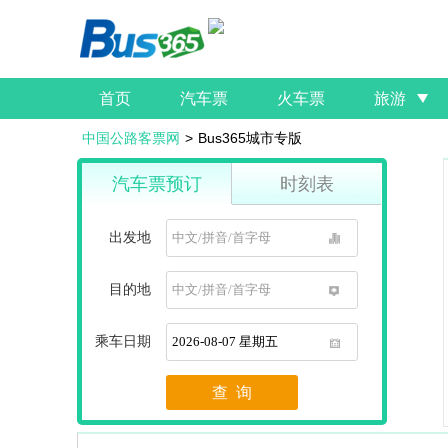
首页
汽车票
火车票
旅游
中国公路客票网
>
Bus365城市专版
汽车票预订
时刻表
出发地
1
目的地
1
乘车日期
1
查 询