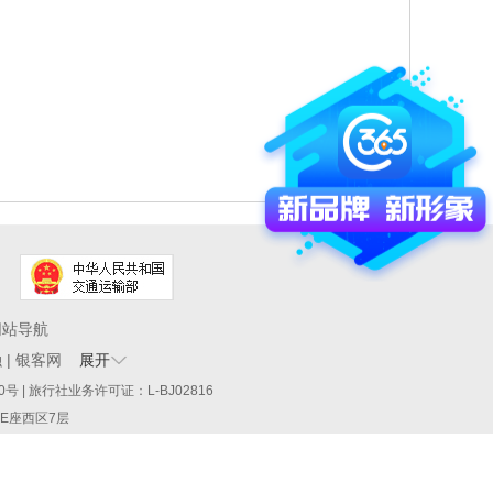
网站导航
融
|
银客网
展开
60290号 | 旅行社业务许可证：L-BJ02816
厦E座西区7层