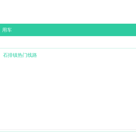
用车
石排镇
热门线路