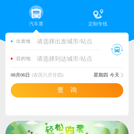
汽车票
定制专线
请选择出发城市/站点
出发地
请选择到达城市/站点
目的地
08月06日
(农历六月廿四)
星期四
今天
查 询