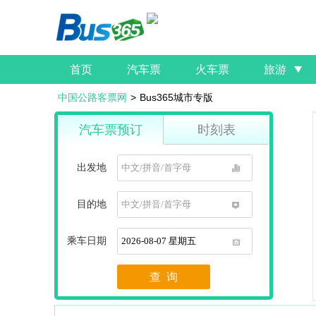
首页
汽车票
火车票
旅游
中国公路客票网
>
Bus365城市专版
汽车票预订
时刻表
出发地
1
目的地
1
乘车日期
1
查 询