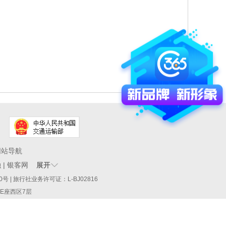
网站导航
融
|
银客网
展开
60290号 | 旅行社业务许可证：L-BJ02816
厦E座西区7层