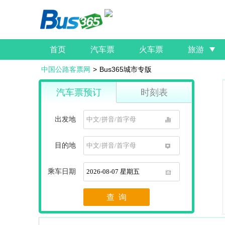
首页
汽车票
火车票
旅游
中国公路客票网
>
Bus365城市专版
汽车票预订
时刻表
出发地
1
目的地
1
乘车日期
1
查 询