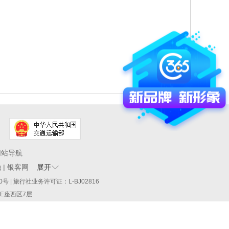
网站导航
融
|
银客网
展开
60290号 | 旅行社业务许可证：L-BJ02816
厦E座西区7层