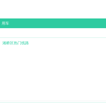
用车
湘桥区
热门线路