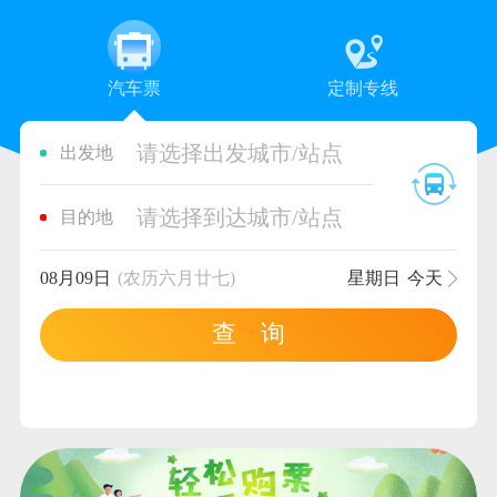
汽车票
定制专线
请选择出发城市/站点
出发地
请选择到达城市/站点
目的地
08月09日
(农历六月廿七)
星期日
今天
查 询