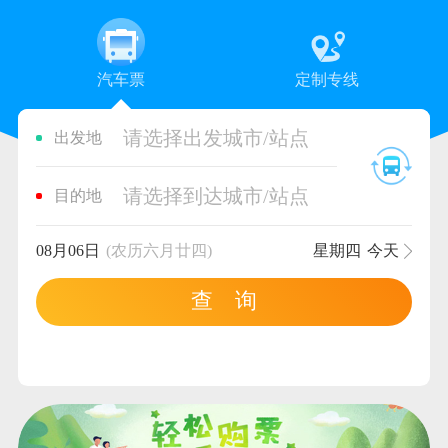
汽车票
定制专线
请选择出发城市/站点
出发地
请选择到达城市/站点
目的地
08月06日
(农历六月廿四)
星期四
今天
查 询