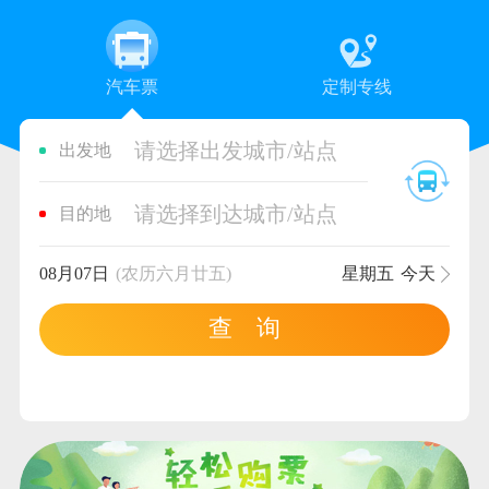
汽车票
定制专线
请选择出发城市/站点
出发地
请选择到达城市/站点
目的地
08月07日
(农历六月廿五)
星期五
今天
查 询