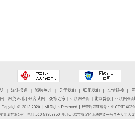
明
|
媒体报道
|
诚聘英才
|
关于我们
|
联系我们
|
友情链接
|
网
|
网贷天地
|
银客某网
|
众筹之家
|
互联网金融
|
北京贷款
|
互联网金
 Copyright© 2013-2020 | All Rights Reserved | 经营许可证编号：京ICP证1
集团有限公司 电话:010-58858850 地址:北京市海淀区上地东路一号盈创动力大