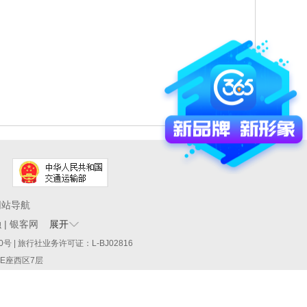
网站导航
融
|
银客网
展开
60290号 | 旅行社业务许可证：L-BJ02816
厦E座西区7层