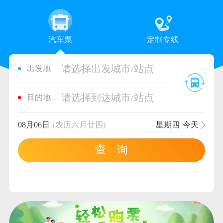
汽车票
定制专线
请选择出发城市/站点
出发地
请选择到达城市/站点
目的地
08月06日
(农历六月廿四)
星期四
今天
查 询