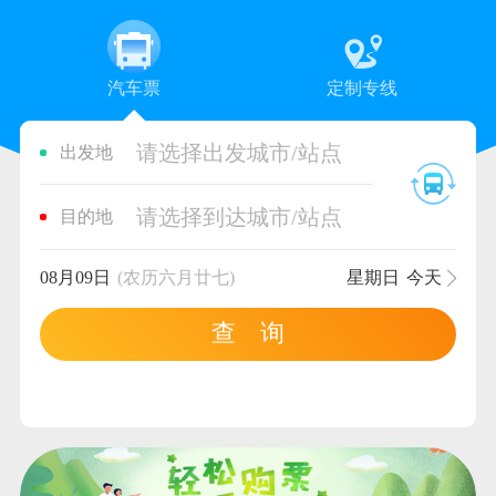
汽车票
定制专线
请选择出发城市/站点
出发地
请选择到达城市/站点
目的地
08月09日
(农历六月廿七)
星期日
今天
查 询