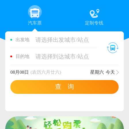
汽车票
定制专线
请选择出发城市/站点
出发地
请选择到达城市/站点
目的地
08月08日
(农历六月廿六)
星期六
今天
查 询