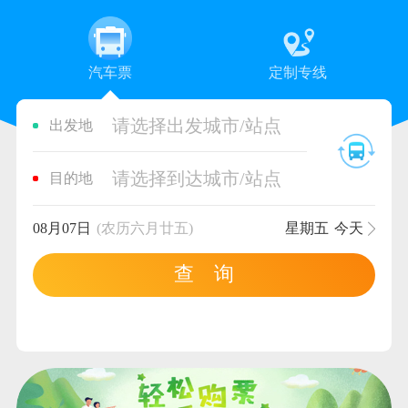
汽车票
定制专线
请选择出发城市/站点
出发地
请选择到达城市/站点
目的地
08月07日
(农历六月廿五)
星期五
今天
查 询