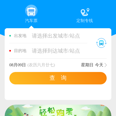
汽车票
定制专线
请选择出发城市/站点
出发地
请选择到达城市/站点
目的地
08月09日
(农历六月廿七)
星期日
今天
查 询