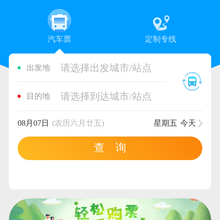
汽车票
定制专线
请选择出发城市/站点
出发地
请选择到达城市/站点
目的地
08月07日
(农历六月廿五)
星期五
今天
查 询