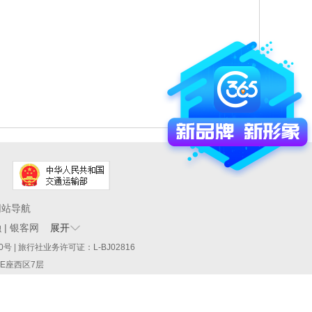
网站导航
融
|
银客网
展开
60290号 | 旅行社业务许可证：L-BJ02816
厦E座西区7层