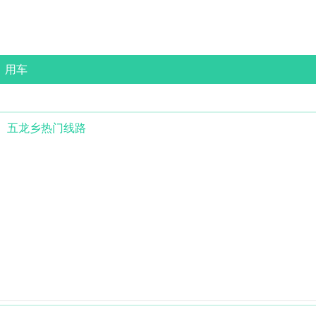
用车
五龙乡
热门线路