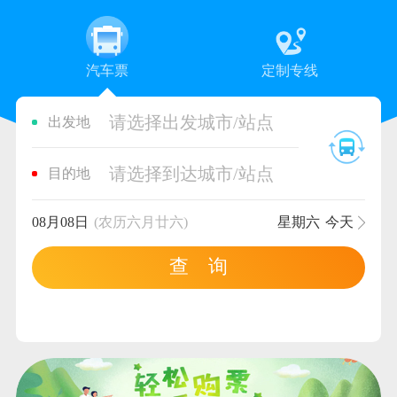
汽车票
定制专线
请选择出发城市/站点
出发地
请选择到达城市/站点
目的地
08月08日
(农历六月廿六)
星期六
今天
查 询