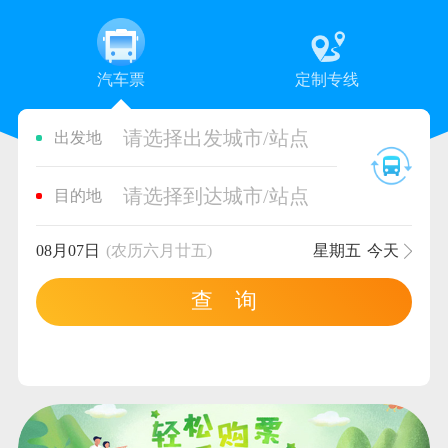
汽车票
定制专线
请选择出发城市/站点
出发地
请选择到达城市/站点
目的地
08月07日
(农历六月廿五)
星期五
今天
查 询