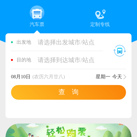
汽车票
定制专线
请选择出发城市/站点
出发地
请选择到达城市/站点
目的地
08月10日
(农历六月廿八)
星期一
今天
查 询