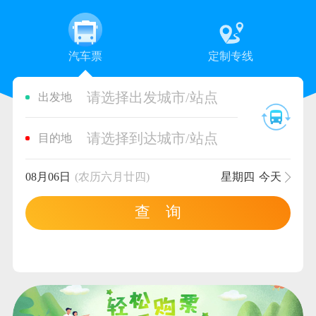
汽车票
定制专线
请选择出发城市/站点
出发地
请选择到达城市/站点
目的地
08月06日
(农历六月廿四)
星期四
今天
查 询