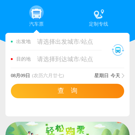
汽车票
定制专线
请选择出发城市/站点
出发地
请选择到达城市/站点
目的地
08月09日
(农历六月廿七)
星期日
今天
查 询