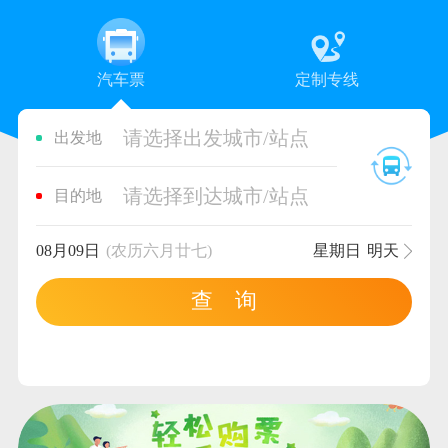
汽车票
定制专线
请选择出发城市/站点
出发地
请选择到达城市/站点
目的地
08月09日
(农历六月廿七)
星期日
明天
查 询