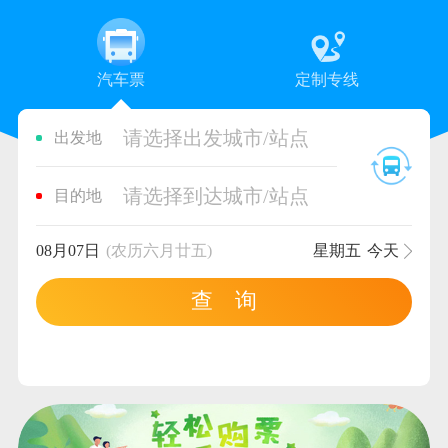
汽车票
定制专线
请选择出发城市/站点
出发地
请选择到达城市/站点
目的地
08月07日
(农历六月廿五)
星期五
今天
查 询