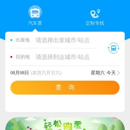
汽车票
定制专线
请选择出发城市/站点
出发地
请选择到达城市/站点
目的地
08月08日
(农历六月廿六)
星期六
今天
查 询