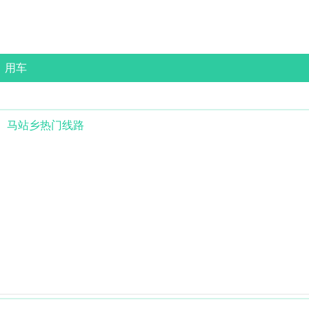
用车
马站乡
热门线路