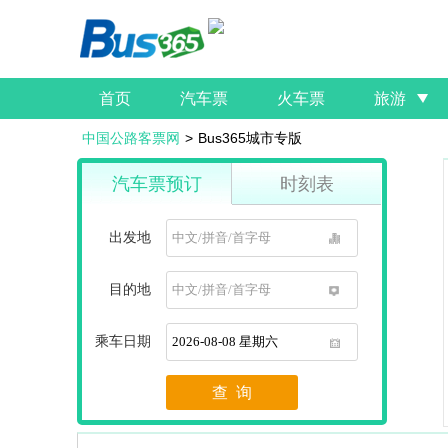
首页
汽车票
火车票
旅游
中国公路客票网
>
Bus365城市专版
汽车票预订
时刻表
出发地
1
目的地
1
乘车日期
1
查 询