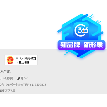
网站导航
融
|
银客网
展开
60290号 | 旅行社业务许可证：L-BJ02816
厦E座西区7层