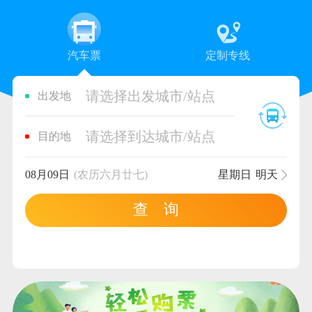
汽车票
定制专线
请选择出发城市/站点
出发地
请选择到达城市/站点
目的地
08月09日
(农历六月廿七)
星期日
明天
查 询