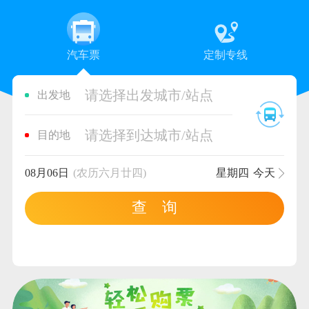
汽车票
定制专线
请选择出发城市/站点
出发地
请选择到达城市/站点
目的地
08月06日
(农历六月廿四)
星期四
今天
查 询