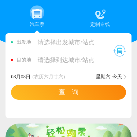
汽车票
定制专线
请选择出发城市/站点
出发地
请选择到达城市/站点
目的地
08月08日
(农历六月廿六)
星期六
今天
查 询