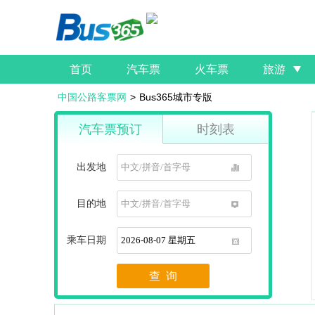
首页
汽车票
火车票
旅游
中国公路客票网
>
Bus365城市专版
汽车票预订
时刻表
出发地
1
目的地
1
乘车日期
1
查 询