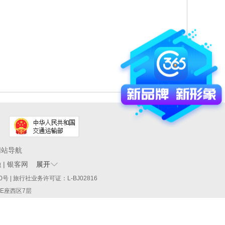
网站导航
融
|
银客网
展开
60290号 | 旅行社业务许可证：L-BJ02816
厦E座西区7层