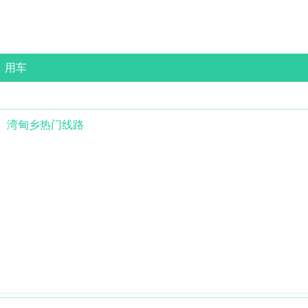
用车
湾甸乡
热门线路