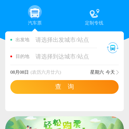
汽车票
定制专线
请选择出发城市/站点
出发地
请选择到达城市/站点
目的地
08月08日
(农历六月廿六)
星期六
今天
查 询