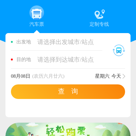
汽车票
定制专线
请选择出发城市/站点
出发地
请选择到达城市/站点
目的地
08月08日
(农历六月廿六)
星期六
今天
查 询